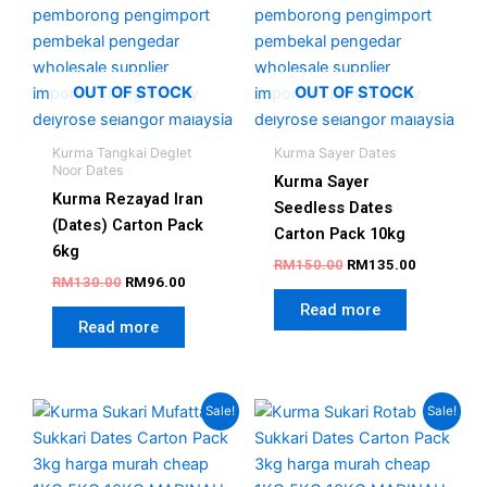
OUT OF STOCK
OUT OF STOCK
Kurma Tangkai Deglet
Kurma Sayer Dates
Noor Dates
Kurma Sayer
Kurma Rezayad Iran
Seedless Dates
(Dates) Carton Pack
Carton Pack 10kg
6kg
RM
150.00
RM
135.00
RM
130.00
RM
96.00
Read more
Read more
Original
Current
Original
Current
Sale!
Sale!
price
price
price
price
was:
is:
was:
is:
RM105.00.
RM69.00.
RM80.00.
RM63.00.