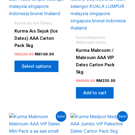
the
product
page
Kurma Ais (Ice Dates)
Kurma Ais Sejuk (Ice
Kurma Mabroom
Dates) AAA Carton
(Mabroum) Dates
Pack 5kg
Kurma Mabroom /
RM
220.00
RM
160.00
Mabroum AAA VIP
Dates Carton Pack
Select options
5kg
RM
380.00
RM
235.00
Add to cart
Price
Original
Current
This
This
Sale!
Sale!
range:
price
price
product
produc
RM11.00
was:
is:
has
has
through
RM350.00.
RM290.00