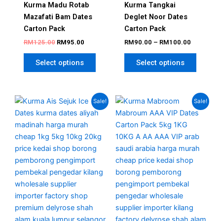
Kurma Madu Rotab
Kurma Tangkai
Mazafati Bam​ Dates
Deglet Noor Dates
Carton Pack
Carton Pack
RM
125.00
RM
95.00
RM
90.00
–
RM
100.00
Select options
Select options
Original
Current
Original
Current
This
Sale!
Sale!
price
price
price
price
product
was:
is:
was:
is:
has
RM220.00.
RM160.00.
RM380.00.
RM235.00
multiple
variants.
The
options
may
be
chosen
on