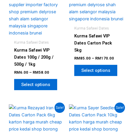
on
on
the
the
product
produc
page
page
Kurma Safawi Dates
Kurma Safawi VIP
Kurma Safawi Dates
Dates Carton Pack
Kurma Safawi VIP
5kg
Dates 100g / 200g /
RM
85.00
–
RM
170.00
500g / 1kg
Select options
RM
6.00
–
RM
58.00
Select options
Original
Current
Original
Current
Sale!
Sale!
price
price
price
price
was:
is:
was:
is:
RM130.00.
RM96.00.
RM150.00.
RM135.00