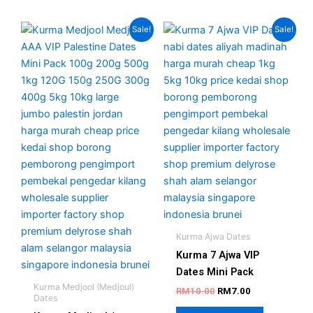
Price
Original
Current
This
Sale!
Sale!
range:
price
price
product
RM12.00
was:
is:
has
through
RM10.00.
RM7.00.
RM80.00
multiple
variants.
The
options
may
be
chosen
on
the
product
Kurma Ajwa Dates
page
Kurma 7 Ajwa VIP
Dates Mini Pack
Kurma Medjool (Medjoul)
RM
10.00
RM
7.00
Dates