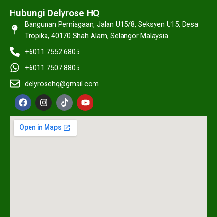
Hubungi Delyrose HQ
Bangunan Perniagaan, Jalan U15/8, Seksyen U15, Desa
Tropika, 40170 Shah Alam, Selangor Malaysia.
+6011 7552 6805
+6011 7507 8805
delyrosehq@gmail.com
F
I
T
Y
a
n
i
o
c
s
k
u
e
t
t
t
b
a
o
u
o
g
k
b
o
r
e
k
a
m