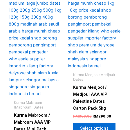
RM77.00
multiple
multipl
variants.
variant
The
The
options
option
may
may
be
be
chosen
chosen
on
on
the
the
product
produc
page
page
Kurma Medjool (Medjoul)
Dates
Kurma Medjool /
Medjoul AAA VIP
Palestine Dates
Kurma Mabroom
(Mabroum) Dates
Carton Pack 5kg
Kurma Mabroom /
RM
350.00
RM
290.00
Mabroum AAA VIP
Select options
Dates Mini Pack