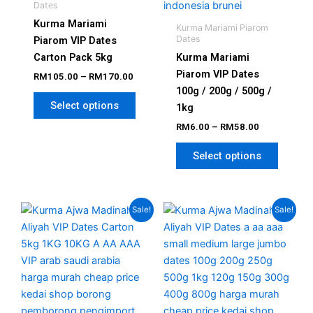
page
page
Dates
Kurma Mariami
Kurma Mariami Piarom
Dates
Piarom VIP Dates
Carton Pack 5kg
Kurma Mariami
Piarom VIP Dates
RM
105.00
–
RM
170.00
100g / 200g / 500g /
Select options
1kg
RM
6.00
–
RM
58.00
Select options
Price
Price
This
This
Sale!
Sale!
range:
range:
product
produc
RM100.00
RM6.00
has
has
through
through
RM250.00
RM80.00
multiple
multipl
variants.
variant
The
The
options
option