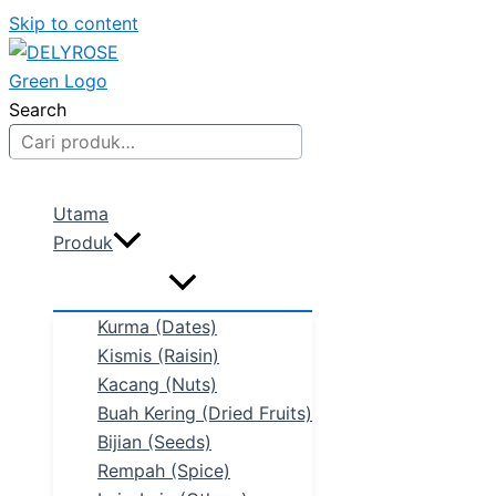
Skip to content
Search
Utama
Produk
Kurma (Dates)
Kismis (Raisin)
Kacang (Nuts)
Buah Kering (Dried Fruits)
Bijian (Seeds)
Rempah (Spice)