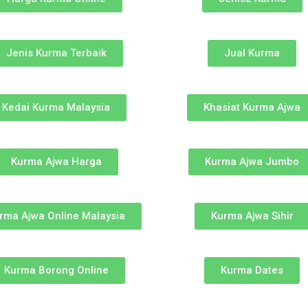
Jenis Kurma Terbaik
Jual Kurma
Kedai Kurma Malaysia
Khasiat Kurma Ajwa
Kurma Ajwa Harga
Kurma Ajwa Jumbo
rma Ajwa Online Malaysia
Kurma Ajwa Sihir
Kurma Borong Online
Kurma Dates