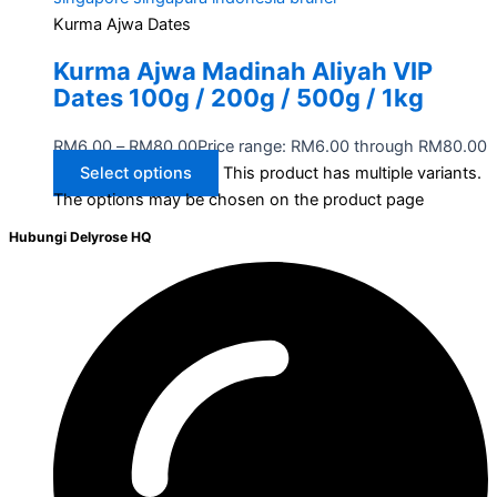
Kurma Ajwa Dates
Kurma Ajwa Madinah Aliyah VIP
Dates 100g / 200g / 500g / 1kg
RM
6.00
–
RM
80.00
Price range: RM6.00 through RM80.00
Select options
This product has multiple variants.
The options may be chosen on the product page
Hubungi Delyrose HQ