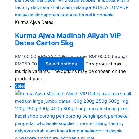
Kurma Ajwa Dates
Kurma Ajwa Madinah Aliyah VIP
Dates Carton 5kg
RM
100.00
–
RM
250.00
Price range: RM100.00 through
RM250.00
Select options
This product has
multiple variants. The options may be chosen on the
product page
Sale!