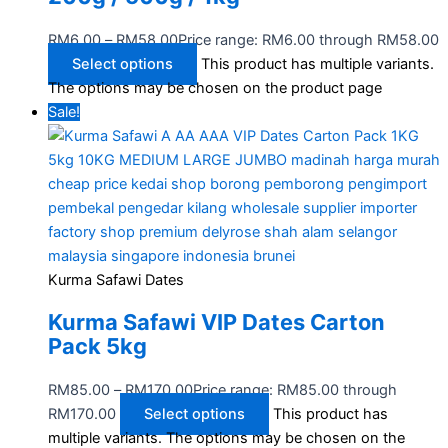
RM
6.00
–
RM
58.00
Price range: RM6.00 through RM58.00
Select options
This product has multiple variants.
The options may be chosen on the product page
Sale!
Kurma Safawi Dates
Kurma Safawi VIP Dates Carton
Pack 5kg
RM
85.00
–
RM
170.00
Price range: RM85.00 through
RM170.00
Select options
This product has
multiple variants. The options may be chosen on the