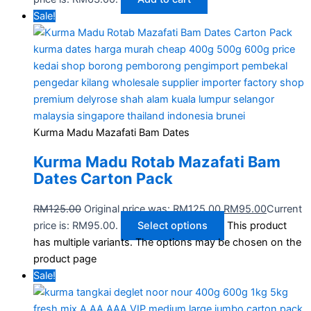
Sale!
Kurma Madu Mazafati Bam Dates
Kurma Madu Rotab Mazafati Bam​
Dates Carton Pack
RM
125.00
Original price was: RM125.00.
RM
95.00
Current
price is: RM95.00.
Select options
This product
has multiple variants. The options may be chosen on the
product page
Sale!