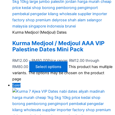
Kurma Medjool (Medjoul) Dates
Kurma Medjool / Medjoul AAA VIP
Palestine Dates Mini Pack
RM
12.00
–
RM
80.00
Price range: RM12.00 through
RM80.00
Select options
This product has multiple
variants. The options may be chosen on the product
page
Sale!