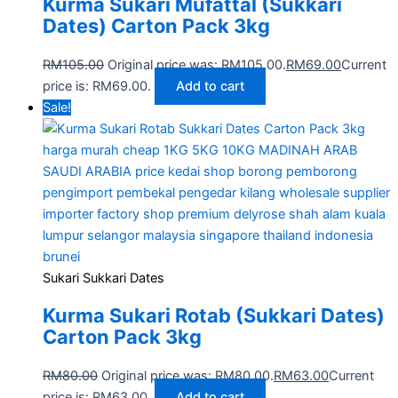
Kurma Sukari Mufattal (Sukkari
Dates) Carton Pack 3kg
RM
105.00
Original price was: RM105.00.
RM
69.00
Current
price is: RM69.00.
Add to cart
Sale!
Sukari Sukkari Dates
Kurma Sukari Rotab (Sukkari Dates)
Carton Pack 3kg
RM
80.00
Original price was: RM80.00.
RM
63.00
Current
price is: RM63.00.
Add to cart