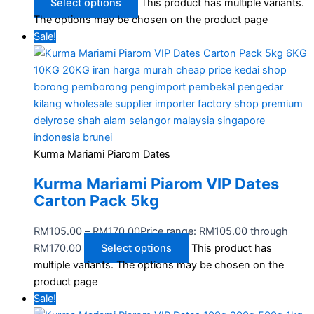
Select options
This product has multiple variants.
The options may be chosen on the product page
Sale!
Kurma Mariami Piarom Dates
Kurma Mariami Piarom VIP Dates
Carton Pack 5kg
RM
105.00
–
RM
170.00
Price range: RM105.00 through
RM170.00
Select options
This product has
multiple variants. The options may be chosen on the
product page
Sale!