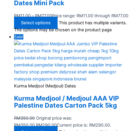
Dates Mini Pack
RM
11.00
–
RM
77.00
Price range: RM11.00 through RM77.00
Select options
This product has multiple variants.
The options may be chosen on the product page
Sale!
Kurma Medjool (Medjoul) Dates
Kurma Medjool / Medjoul AAA VIP
Palestine Dates Carton Pack 5kg
RM
350.00
Original price was:
RM350.00.
RM
290.00
Current price is: RM290.00.