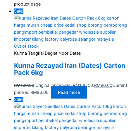
product page
Sale!
Out of stock
Kurma Tangkai Deglet Noor Dates
Kurma Rezayad Iran (Dates) Carton
Pack 6kg
RM
130.00
Original price was: RM130.00.
RM
96.00
Current
price is: RM96.00.
Read more
Sale!