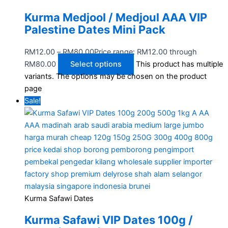
Kurma Medjool / Medjoul AAA VIP
Palestine Dates Mini Pack
RM
12.00
–
RM
80.00
Price range: RM12.00 through
RM80.00
Select options
This product has multiple
variants. The options may be chosen on the product
page
Sale!
Kurma Safawi Dates
Kurma Safawi VIP Dates 100g /