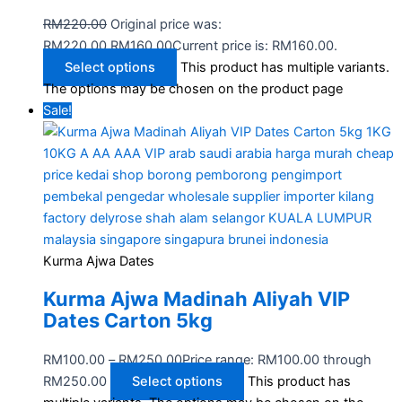
RM
220.00
Original price was:
RM220.00.
RM
160.00
Current price is: RM160.00.
Select options
This product has multiple variants.
The options may be chosen on the product page
Sale!
Kurma Ajwa Dates
Kurma Ajwa Madinah Aliyah VIP
Dates Carton 5kg
RM
100.00
–
RM
250.00
Price range: RM100.00 through
RM250.00
Select options
This product has