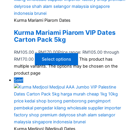
Kurma Mariami Piarom Dates
Kurma Mariami Piarom VIP Dates
Carton Pack 5kg
RM
105.00
–
RM
170.00
Price range: RM105.00 through
RM170.00
Select options
This product has
multiple variants. The options may be chosen on the
product page
Sale!
Kurma Medjool (Medjoul) Dates