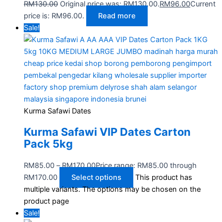
RM
130.00
Original price was: RM130.00.
RM
96.00
Current
price is: RM96.00.
Read more
Sale!
Kurma Safawi Dates
Kurma Safawi VIP Dates Carton
Pack 5kg
RM
85.00
–
RM
170.00
Price range: RM85.00 through
RM170.00
Select options
This product has
multiple variants. The options may be chosen on the
product page
Sale!