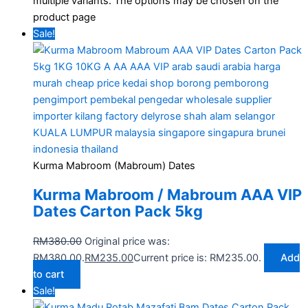
multiple variants. The options may be chosen on the
product page
Sale!
Kurma Mabroom (Mabroum) Dates
Kurma Mabroom / Mabroum AAA VIP
Dates Carton Pack 5kg
RM
380.00
Original price was:
RM380.00.
RM
235.00
Current price is: RM235.00.
Add
to cart
Sale!