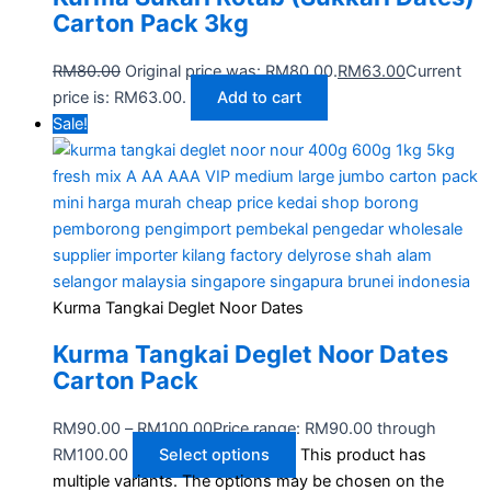
Carton Pack 3kg
RM
80.00
Original price was: RM80.00.
RM
63.00
Current
price is: RM63.00.
Add to cart
Sale!
Kurma Tangkai Deglet Noor Dates
Kurma Tangkai Deglet Noor Dates
Carton Pack
RM
90.00
–
RM
100.00
Price range: RM90.00 through
RM100.00
Select options
This product has
multiple variants. The options may be chosen on the