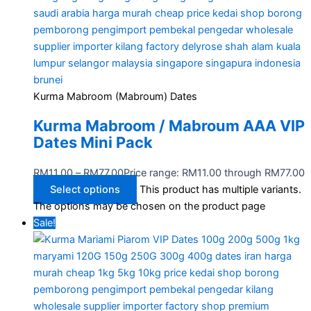
Kurma Mabroom (Mabroum) Dates
Kurma Mabroom / Mabroum AAA VIP
Dates Mini Pack
RM
11.00
–
RM
77.00
Price range: RM11.00 through RM77.00
Select options
This product has multiple variants.
The options may be chosen on the product page
Sale!