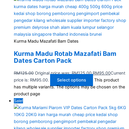
Kurma Madu Mazafati Bam Dates
Kurma Madu Rotab Mazafati Bam​
Dates Carton Pack
RM
125.00
Original price was: RM125.00.
RM
95.00
Current
price is: RM95.00.
Select options
This product
has multiple variants. The options may be chosen on the
product page
Sale!