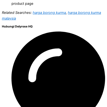
product page
Related Searches:
harga borong kurma
,
harga borong kurma
malaysia
Hubungi Delyrose HQ