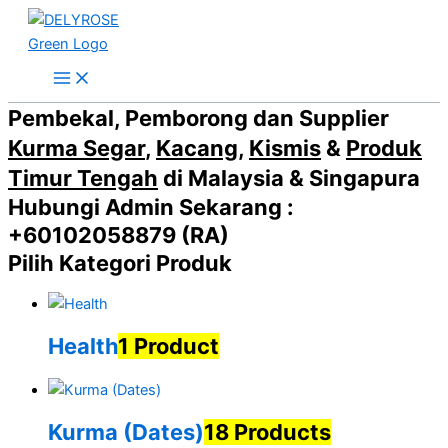
Skip
to
content
Pembekal, Pemborong dan Supplier
Kurma Segar
,
Kacang
,
Kismis
&
Produk
Timur Tengah
di Malaysia & Singapura
Hubungi Admin Sekarang :
+60102058879 (RA)
Pilih Kategori Produk
Health
1 Product
Kurma (Dates)
18 Products