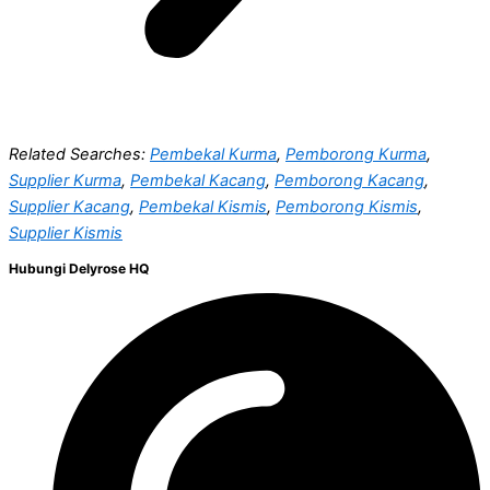
Related Searches:
Pembekal Kurma
,
Pemborong Kurma
,
Supplier Kurma
,
Pembekal Kacang
,
Pemborong Kacang
,
Supplier Kacang
,
Pembekal Kismis
,
Pemborong Kismis
,
Supplier Kismis
Hubungi Delyrose HQ