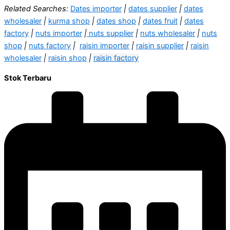
Related Searches:
Dates importer
|
dates supplier
|
dates
wholesaler
|
kurma shop
|
dates shop
|
dates fruit
|
dates
factory
|
nuts importer
|
nuts supplier
|
nuts wholesaler
|
nuts
shop
|
nuts factory
|
raisin importer
|
raisin supplier
|
raisin
wholesaler
|
raisin shop
|
raisin factory
Stok Terbaru