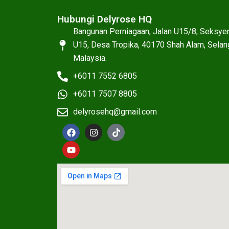
Hubungi Delyrose HQ
Bangunan Perniagaan, Jalan U15/8, Seksye
U15, Desa Tropika, 40170 Shah Alam, Selan
Malaysia.
+6011 7552 6805
+6011 7507 8805
delyrosehq@gmail.com
F
Y
I
T
a
o
n
i
c
u
s
k
e
t
t
t
b
u
a
o
o
b
g
k
o
e
r
k
a
m