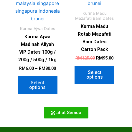
Kurma Madu
Mazafati Bam Dates
Kurma Madu
Kurma Ajwa Dates
Rotab Mazafati
Kurma Ajwa
Bam​ Dates
Madinah Aliyah
Carton Pack
VIP Dates 100g /
RM
125.00
RM
95.00
200g / 500g / 1kg
RM
6.00
–
RM
80.00
Select
options
Select
options
Lihat Semua