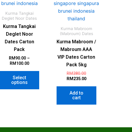
Kurma Tangkai
Deglet Noor Dates
Kurma Tangkai
Kurma Mabroom
(Mabroum) Dates
Deglet Noor
Dates Carton
Kurma Mabroom /
Pack
Mabroum AAA
VIP Dates Carton
RM
90.00
–
RM
100.00
Pack 5kg
RM
380.00
Select
RM
235.00
options
Add to
cart