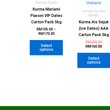
Piarom Dates
Kurma Mariami
Kurma Ais (Ice
Dates)
Piarom VIP Dates
Carton Pack 5kg
Kurma Ais Sejuk
(Ice Dates) AAA
RM
105.00
–
RM
170.00
Carton Pack 5kg
RM
220.00
Select
RM
160.00
options
Select
options