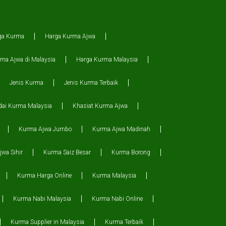
ga Kurma
Harga Kurma Ajwa
ma Ajwa di Malaysia
Harga Kurma Malaysia
Jenis Kurma
Jenis Kurma Terbaik
dai Kurma Malaysia
Khasiat Kurma Ajwa
Kurma Ajwa Jumbo
Kurma Ajwa Madinah
wa Sihir
Kurma Saiz Besar
Kurma Borong
Kurma Harga Online
Kurma Malaysia
Kurma Nabi Malaysia
Kurma Nabi Online
Kurma Supplier in Malaysia
Kurma Terbaik