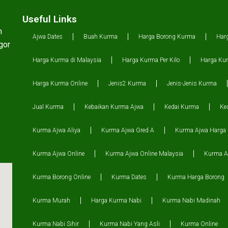
Useful Links
n
Ajwa Dates
Buah Kurma
Harga Borong Kurma
Har
gor
Harga Kurma di Malaysia
Harga Kurma Per Kilo
Harga Kur
Harga Kurma Online
Jenis2 Kurma
Jenis-Jenis Kurma
Jual Kurma
Kebaikan Kurma Ajwa
Kedai Kurma
Ke
Kurma Ajwa Aliya
Kurma Ajwa Gred A
Kurma Ajwa Harga
Kurma Ajwa Online
Kurma Ajwa Online Malaysia
Kurma Aj
Kurma Borong Online
Kurma Dates
Kurma Harga Borong
Kurma Murah
Harga Kurma Nabi
Kurma Nabi Madinah
Kurma Nabi Sihir
Kurma Nabi Yang Asli
Kurma Online