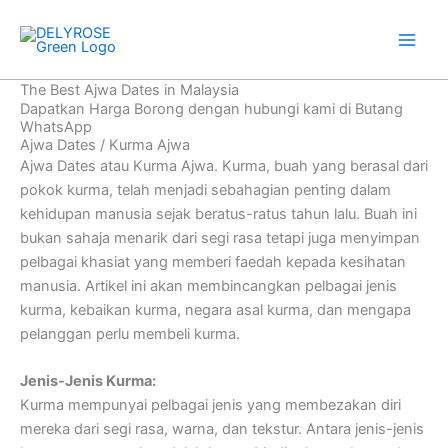
Skip
Original
Current
Price
Price
This
This
to
price
price
range:
range:
product
product
content
was:
is:
RM6.00
RM100.00
has
has
RM10.00.
RM7.00.
through
through
multiple
multiple
The Best Ajwa Dates in Malaysia
RM80.00
RM250.00
variants.
variants.
Dapatkan Harga Borong dengan hubungi kami di Butang
WhatsApp
The
The
Ajwa Dates / Kurma Ajwa
options
options
Ajwa Dates atau Kurma Ajwa. Kurma, buah yang berasal dari
may
may
pokok kurma, telah menjadi sebahagian penting dalam
be
be
kehidupan manusia sejak beratus-ratus tahun lalu. Buah ini
chosen
chosen
bukan sahaja menarik dari segi rasa tetapi juga menyimpan
on
on
pelbagai khasiat yang memberi faedah kepada kesihatan
the
the
manusia. Artikel ini akan membincangkan pelbagai jenis
product
product
kurma, kebaikan kurma, negara asal kurma, dan mengapa
page
page
pelanggan perlu membeli kurma.
Jenis-Jenis Kurma:
Kurma mempunyai pelbagai jenis yang membezakan diri
mereka dari segi rasa, warna, dan tekstur. Antara jenis-jenis