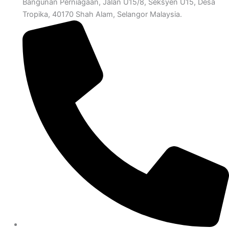
Bangunan Perniagaan, Jalan U15/8, Seksyen U15, Desa
Tropika, 40170 Shah Alam, Selangor Malaysia.