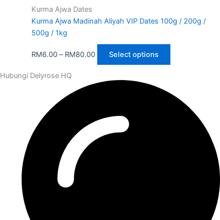
Kurma Ajwa Dates
Kurma Ajwa Madinah Aliyah VIP Dates 100g / 200g /
500g / 1kg
RM
6.00
–
RM
80.00
Select options
Hubungi Delyrose HQ