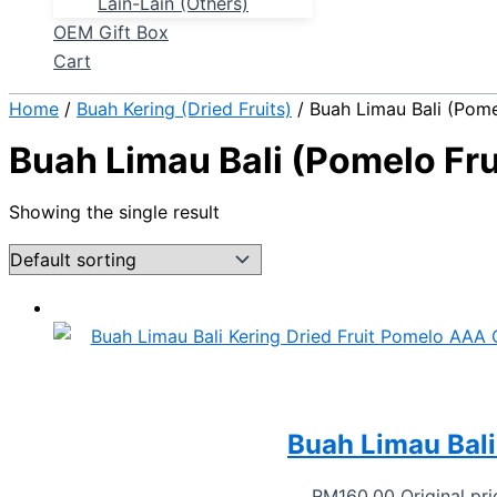
Lain-Lain (Others)
OEM Gift Box
Cart
Home
/
Buah Kering (Dried Fruits)
/ Buah Limau Bali (Pome
Buah Limau Bali (Pomelo Fru
Showing the single result
Buah Limau Bali
RM
160.00
Original pr