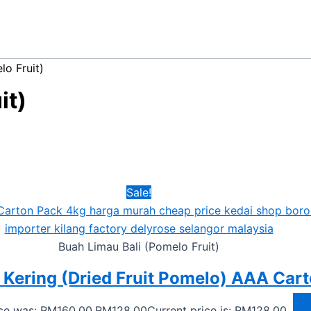
lo Fruit)
it)
Sale!
Buah Limau Bali (Pomelo Fruit)
 Kering (Dried Fruit Pomelo) AAA Car
ice was: RM160.00.
RM
128.00
Current price is: RM128.00.