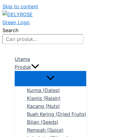
Skip to content
Search
Utama
Produk
Kurma (Dates)
Kismis (Raisin)
Kacang (Nuts)
Buah Kering (Dried Fruits)
Bijian (Seeds)
Rempah (Spice)